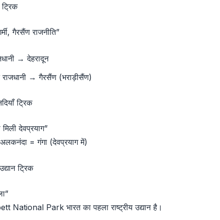
 ट्रिक
गर्मी, गैरसैंण राजनीति”
जधानी → देहरादून
न राजधानी → गैरसैंण (भराड़ीसैंण)
नदियाँ ट्रिक
मिली देवप्रयाग”
लकनंदा = गंगा (देवप्रयाग में)
 उद्यान ट्रिक
ला”
t National Park भारत का पहला राष्ट्रीय उद्यान है।