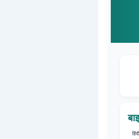
बा
हिं