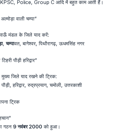
SC, Police, Group C आदि में बहुत काम आती हैं।
अल्मोड़ा वाली चम्पा”
माऊँ मंडल के जिले याद करें:
़ा
,
चम्पा
वत, बागेश्वर, पिथौरागढ़, ऊधमसिंह नगर
 टिहरी पौड़ी हरिद्वार”
 मुख्य जिले याद रखने की ट्रिक:
 पौड़ी, हरिद्वार, रुद्रप्रयाग, चमोली, उत्तरकाशी
थापना ट्रिक
हचान”
का गठन
9 नवंबर 2000
को हुआ।