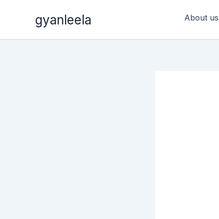
Skip
gyanleela
About us
to
content