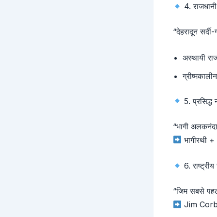
4. राजधानी
“देहरादून सर्दी-
अस्थायी रा
ग्रीष्मकाली
5. प्रसिद्ध 
“भागी अलकनंदा 
भागीरथी + अ
6. राष्ट्रीय
“जिम सबसे पह
Jim Corbet