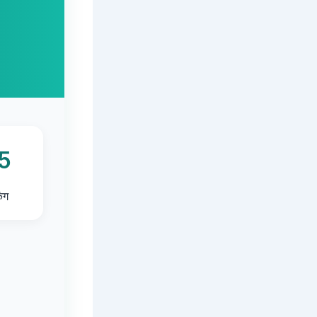
5
िंग