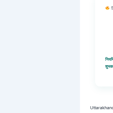
S
नियम
शुभक
Uttarakhand GK