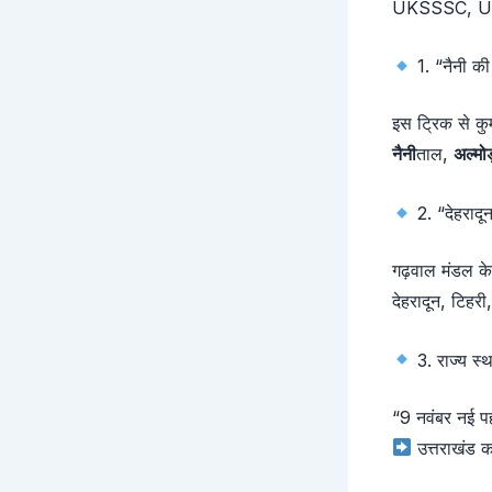
UKSSSC, UKP
1. “नैनी की 
इस ट्रिक से कु
नैनी
ताल,
अल्मोड
2. “देहरादून
गढ़वाल मंडल के
देहरादून, टिहरी,
3. राज्य स्
“9 नवंबर नई प
उत्तराखंड 