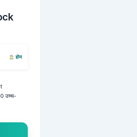
ock
होम
t
0 उच्च-