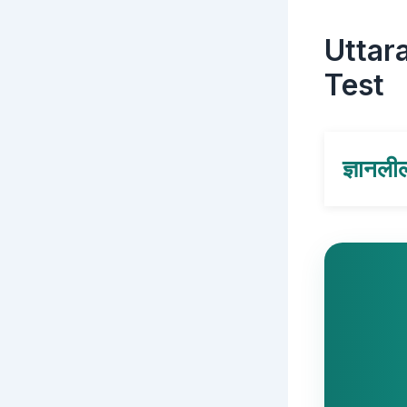
Uttar
Test
ज्ञानली