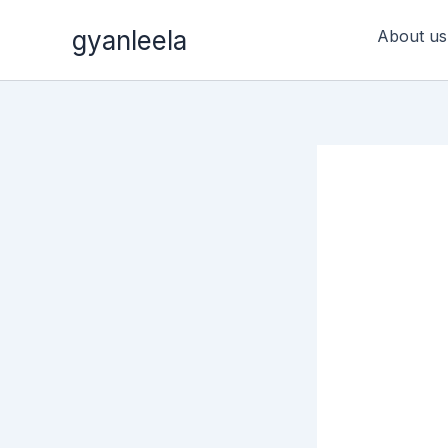
Skip
gyanleela
About us
to
content