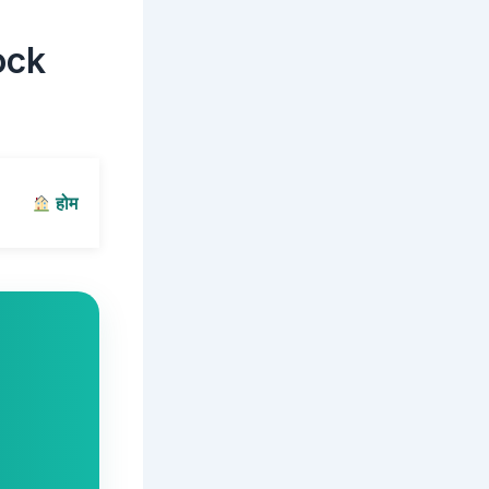
ock
होम