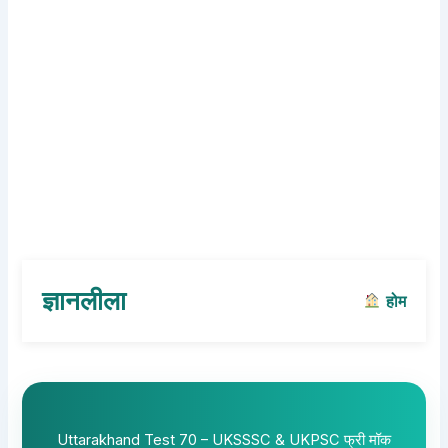
ज्ञानलीला
होम
Uttarakhand Test 70 – UKSSSC & UKPSC फ्री मॉक